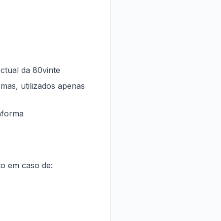
ectual da 80vinte
rmas, utilizados apenas
aforma
to em caso de: