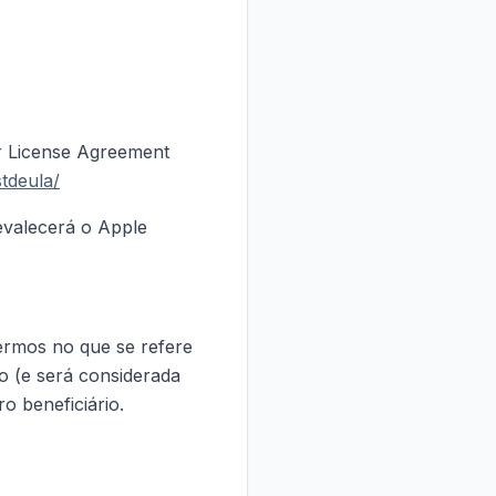
er License Agreement
stdeula/
evalecerá o Apple
termos no que se refere
to (e será considerada
o beneficiário.