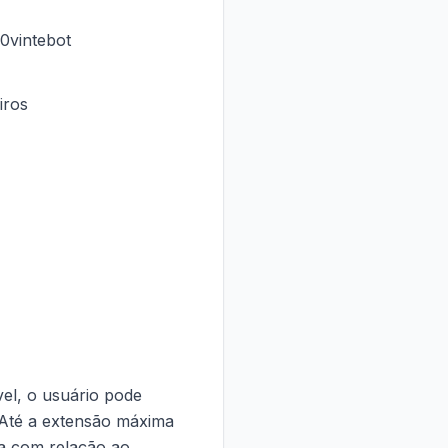
0vintebot
iros
vel, o usuário pode
. Até a extensão máxima
ia com relação ao